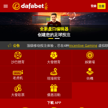
登錄
注冊
全新盘口编辑器
创建您的足球投注
公告
畅享顶级移动投注体验，尽在4种
Incentive Gaming
虚拟联赛
沙巴體育
大發體育
娛樂場
老虎机
現場荷官
街機
大發彩票
優惠活動
下載 APP