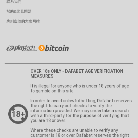
聯系我們
幫助&常見問題
辨别虚假的大发网站
OVER 18s ONLY - DAFABET AGE VERIFICATION
MEASURES
It is illegal for anyone who is under 18 years of age
to gamble on this site.
In order to avoid unlawful betting, Dafabet reserves
the right to carry out checks to verify the
information provided. We may undertake a search
with a third-party for the purpose of verifying that
you are 18 or over.
Where these checks are unable to verify any
customer is 18 or over, Dafabet reserves the right