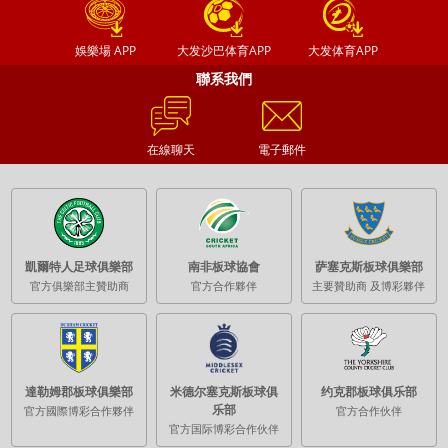
娛樂場 APP
大发沙巴体育APP
大发体育APP
聯系我們
在線聊天
電子郵件
凱爾特人足球俱樂部
南非板球協會
萨塞克斯板球俱樂部
官方俱樂部主贊助商
官方合作夥伴
主要贊助商 及博彩夥伴
達勒姆郡板球俱樂部
米德尔塞克斯板球俱
约克郡板球俱乐部
乐部
官方國際博彩合作夥伴
官方合作伙伴
官方国际博彩合作伙伴